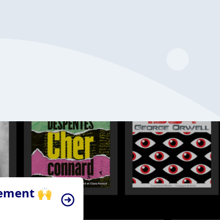
tement 🙌