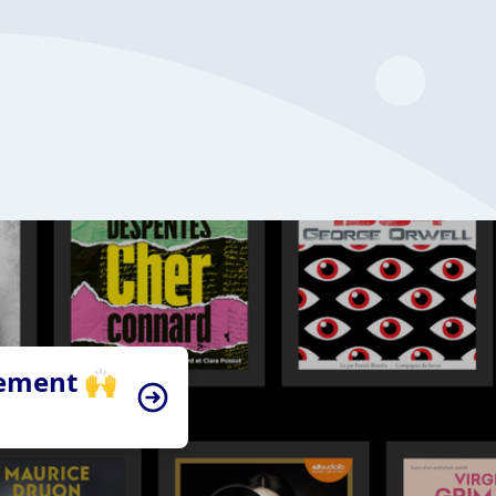
tement 🙌