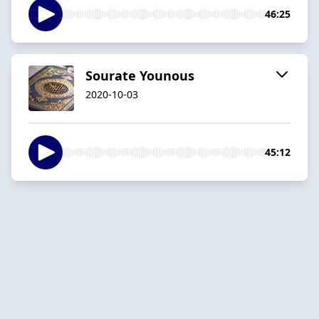
46:25
Sourate Younous
2020-10-03
45:12