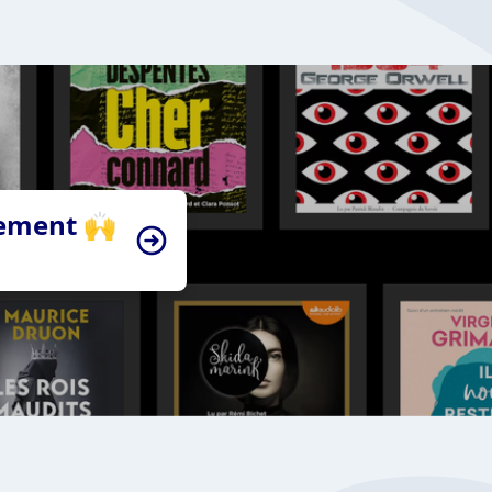
tement 🙌