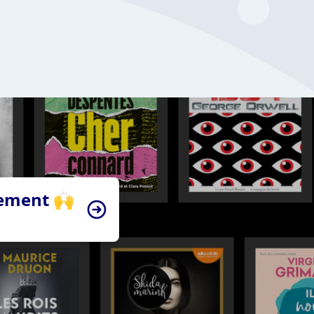
tement 🙌