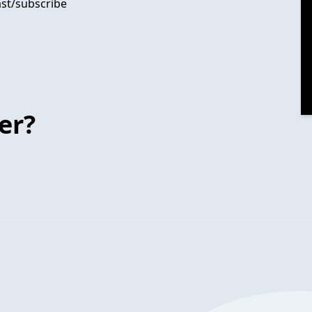
st/subscribe
er?