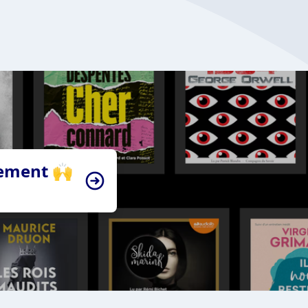
tement 🙌