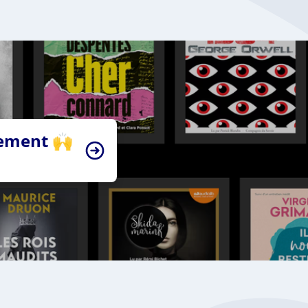
tement 🙌