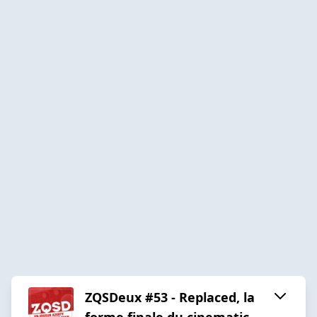
ZQSDeux #53 - Replaced, la
forme finale du cinematic