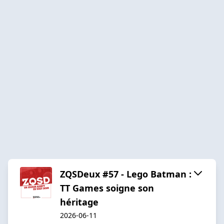
ZQSDeux #57 - Lego Batman :
TT Games soigne son
héritage
2026-06-11