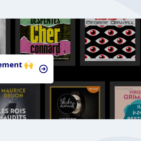
tement 🙌