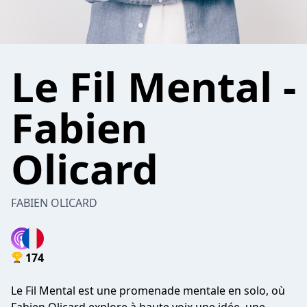
Le Fil Mental -
Fabien
Olicard
FABIEN OLICARD
174
Le Fil Mental est une promenade mentale en solo, où