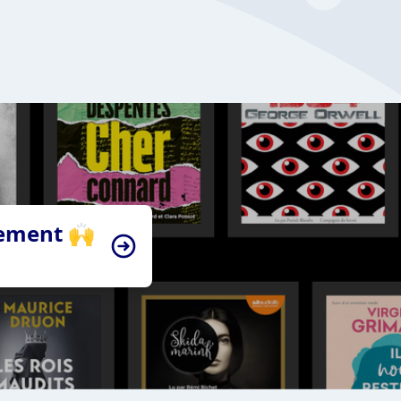
tement 🙌