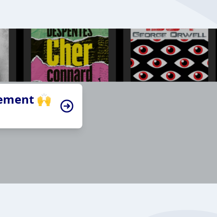
tement 🙌