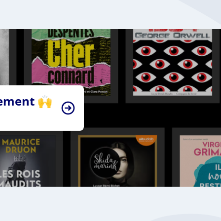
tement 🙌