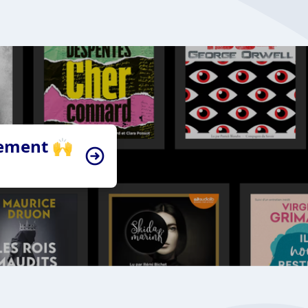
tement 🙌