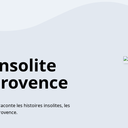
nsolite
Provence
conte les histoires insolites, les
rovence.