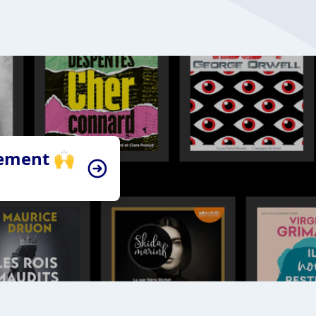
tement 🙌