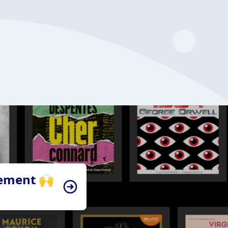
tement 🙌