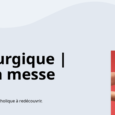
urgique |
a messe
holique à redécouvrir.