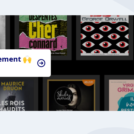
tement 🙌