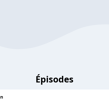
Épisodes
in