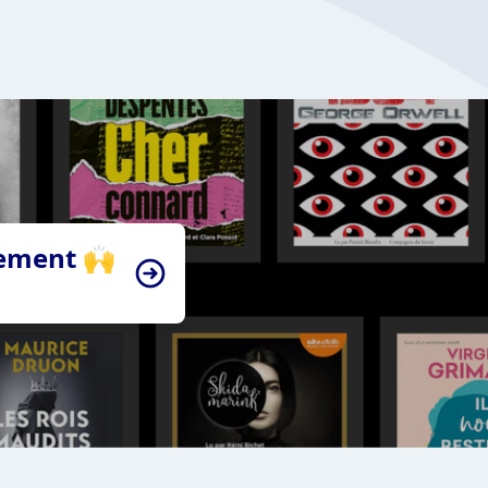
tement 🙌