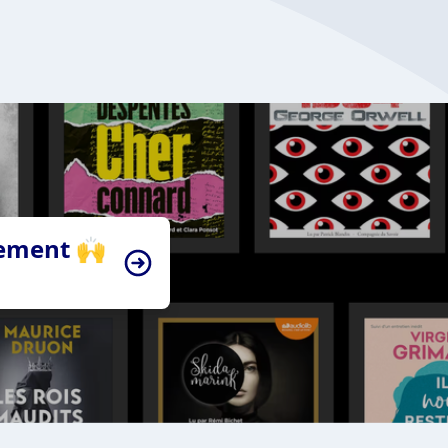
tement 🙌