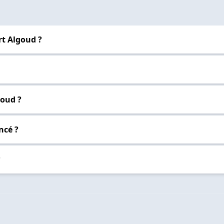
rt Algoud ?
goud ?
ncé ?
?