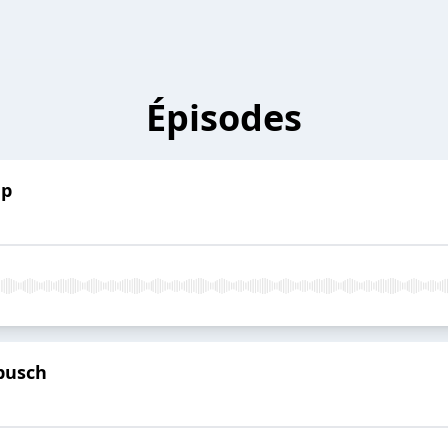
Épisodes
mp
pusch