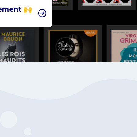
tement 🙌