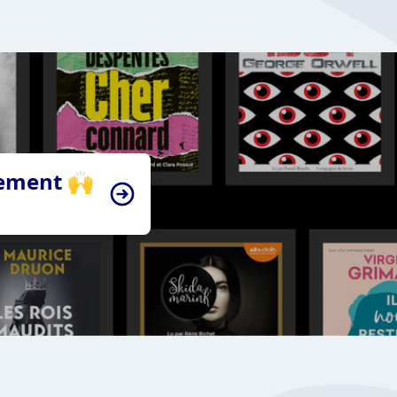
tement 🙌