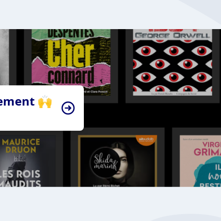
tement 🙌