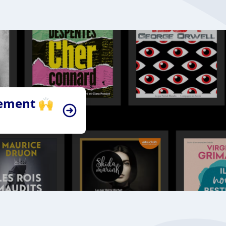
tement 🙌