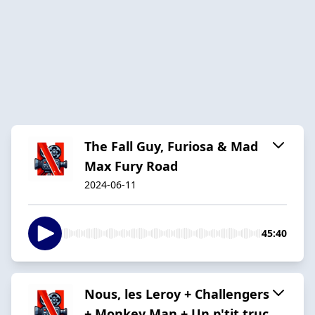
The Fall Guy, Furiosa & Mad
Max Fury Road
2024-06-11
45:40
Nous, les Leroy + Challengers
+ Monkey Man + Un p'tit truc