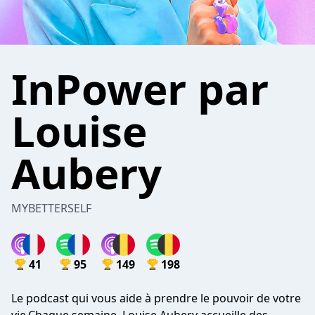
InPower par
Louise
Aubery
MYBETTERSELF
41
95
149
198
Le podcast qui vous aide à prendre le pouvoir de votre