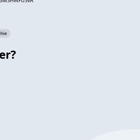
NPSM3HWFU3vA
hie
er?