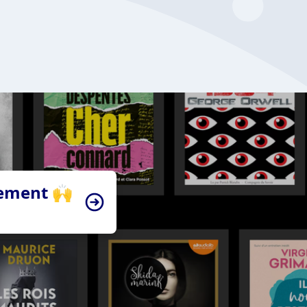
tement 🙌