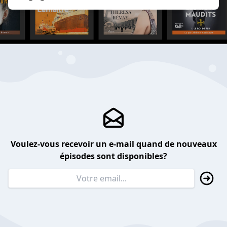
Voulez-vous recevoir un e-mail quand de nouveaux
épisodes sont disponibles?