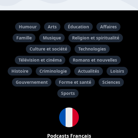
Humour
Arts
Éducation
Affaires
Famille
Musique
Religion et spiritualité
Culture et société
Technologies
Télévision et cinéma
Romans et nouvelles
Histoire
Criminologie
Actualités
Loisirs
Gouvernement
Forme et santé
Sciences
Sports
Podcasts Français