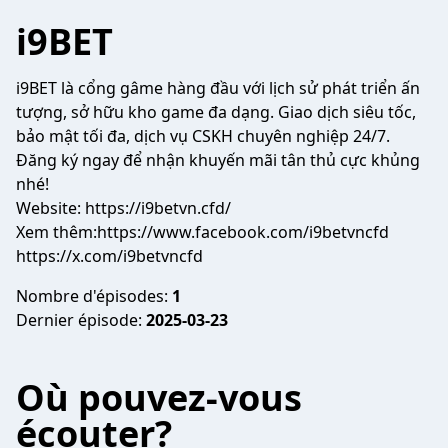
i9BET
i9BET
là cổng gâme hàng đầu với lịch sử phát triển ấn
tượng, sở hữu kho game đa dạng. Giao dịch siêu tốc,
bảo mật tối đa, dịch vụ CSKH chuyên nghiệp 24/7.
Đăng ký ngay để nhận khuyến mãi tân thủ cực khủng
nhé!
Website:
https://i9betvn.cfd/
Xem thêm:
https://www.facebook.com/i9betvncfd
https://x.com/i9betvncfd
Nombre d'épisodes:
1
Dernier épisode:
2025-03-23
Où pouvez-vous
écouter?