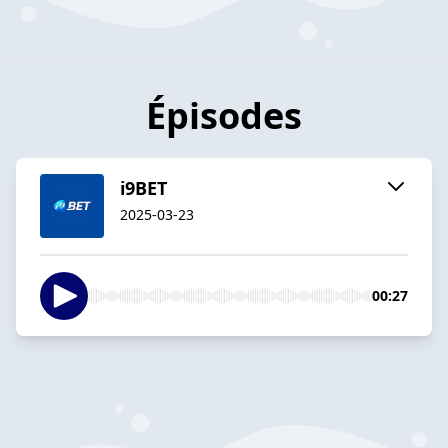
Épisodes
i9BET
2025-03-23
00:27