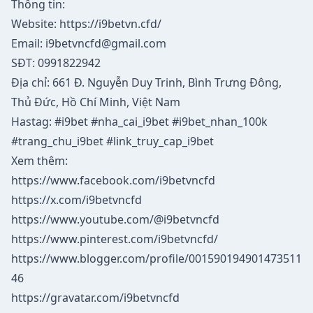
Thông tin:
Website:
https://i9betvn.cfd/
Email:
i9betvncfd@gmail.com
SĐT: 0991822942
Địa chỉ: 661 Đ. Nguyễn Duy Trinh, Bình Trưng Đông,
Thủ Đức, Hồ Chí Minh, Việt Nam
Hastag: #i9bet #nha_cai_i9bet #i9bet_nhan_100k
#trang_chu_i9bet #link_truy_cap_i9bet
Xem thêm:
https://www.facebook.com/i9betvncfd
https://x.com/i9betvncfd
https://www.youtube.com/@i9betvncfd
https://www.pinterest.com/i9betvncfd/
https://www.blogger.com/profile/001590194901473511
46
https://gravatar.com/i9betvncfd