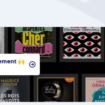
tement 🙌