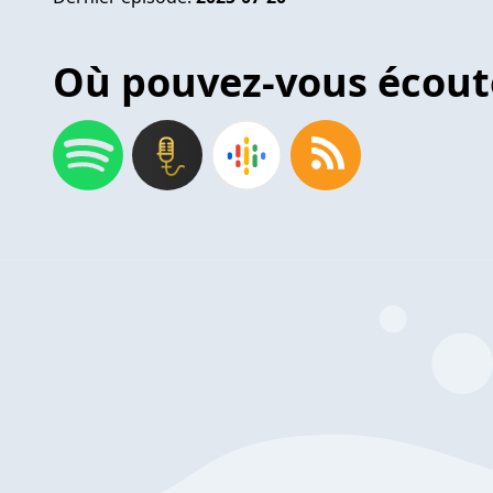
Où pouvez-vous écout