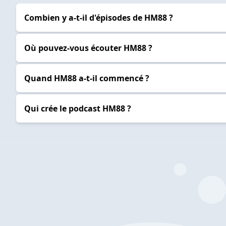
Combien y a-t-il d'épisodes de HM88 ?
Où pouvez-vous écouter HM88 ?
Quand HM88 a-t-il commencé ?
Qui crée le podcast HM88 ?