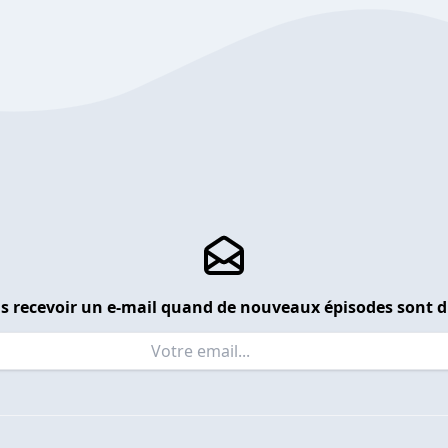
s recevoir un e-mail quand de nouveaux épisodes sont d