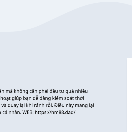
iãn mà không cần phải đầu tư quá nhiều
inh hoạt giúp bạn dễ dàng kiểm soát thời
và quay lại khi rảnh rỗi. Điều này mang lại
nh cá nhân. WEB:
https://hm88.dad/