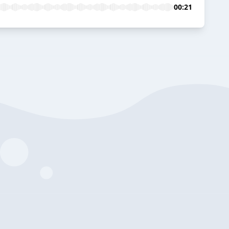
00:21