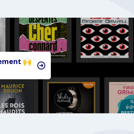
tement 🙌