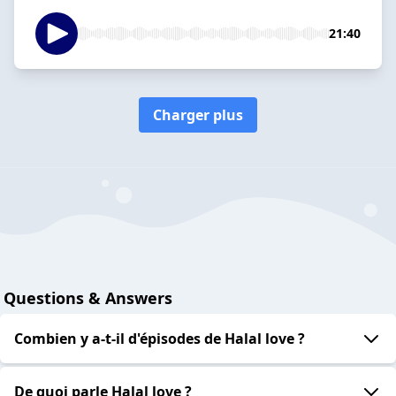
21:40
Charger plus
Questions & Answers
Combien y a-t-il d'épisodes de Halal love ?
De quoi parle Halal love ?