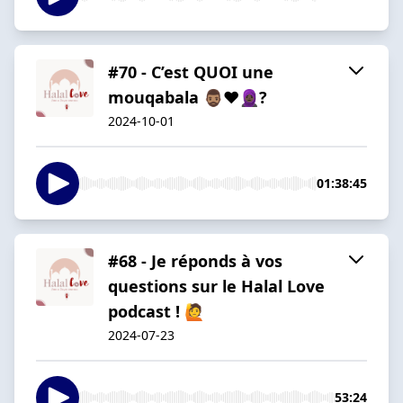
#70 - C’est QUOI une
mouqabala 🧔🏽‍♂️❤🧕🏿?
2024-10-01
01:38:45
#68 - Je réponds à vos
questions sur le Halal Love
podcast ! 🙋
2024-07-23
53:24