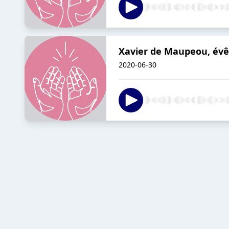
Xavier de Maupeou, évêq
2020-06-30