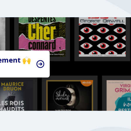
tement 🙌