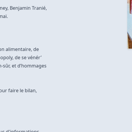
ney, Benjamin Tranié,
rmaï.
on alimentaire, de
opoly, de se vénér’
en-sûr, et d’hommages
r faire le bilan,
us d'informations.