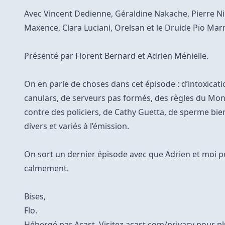
Avec Vincent Dedienne, Géraldine Nakache, Pierre Ni
Maxence, Clara Luciani, Orelsan et le Druide Pïo Ma
Présenté par Florent Bernard et Adrien Ménielle.
On en parle de choses dans cet épisode : d’intoxicati
canulars, de serveurs pas formés, des règles du Mon
contre des policiers, de Cathy Guetta, de sperme bi
divers et variés à l’émission.
On sort un dernier épisode avec que Adrien et moi pou
calmement.
Bises,
Flo.
Hébergé par Acast. Visitez
acast.com/privacy
pour pl