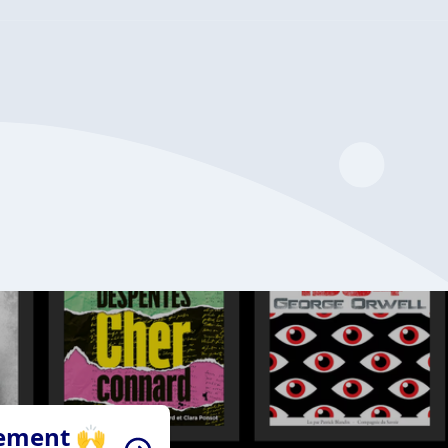
tement 🙌