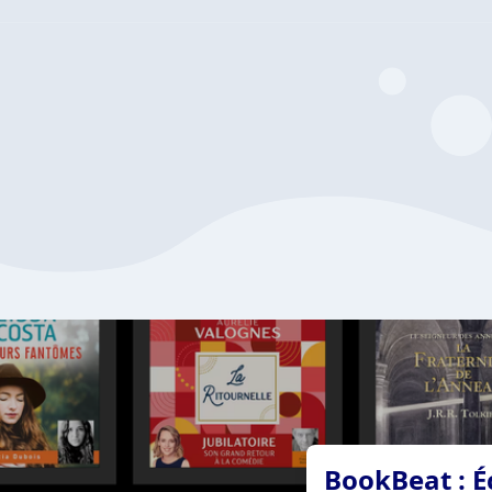
BookBeat : É