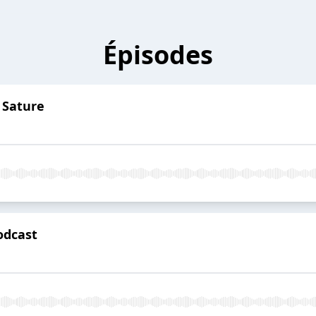
Épisodes
 Sature
oodcast