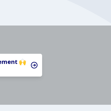
tement 🙌