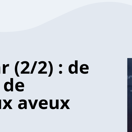
r (2/2) : de
 de
ux aveux