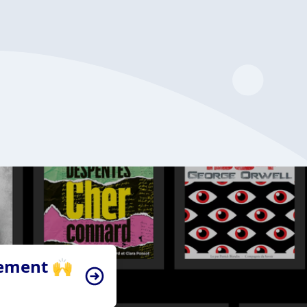
tement 🙌