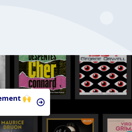
tement 🙌