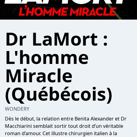
Dr LaMort :
L'homme
Miracle
(Québécois)
WONDERY
Dès le début, la relation entre Benita Alexander et Dr
Macchiarini semblait sortir tout droit d’un véritable
roman d’amour. Cet illustre chirurgien italien à la