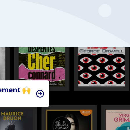
tement 🙌