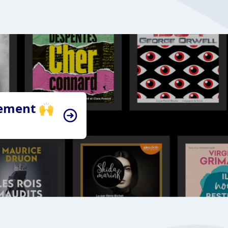
tement 🙌