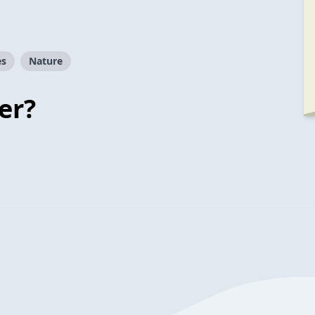
es
Nature
er?