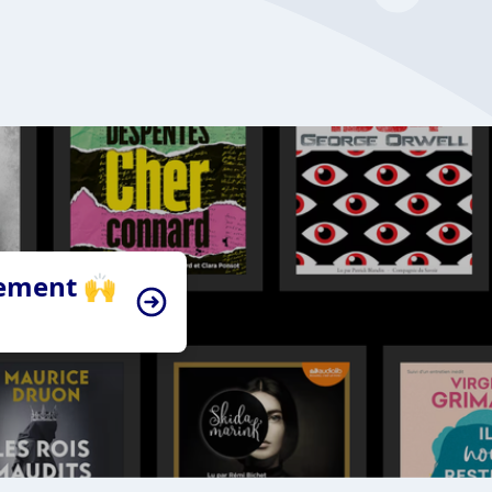
tement 🙌