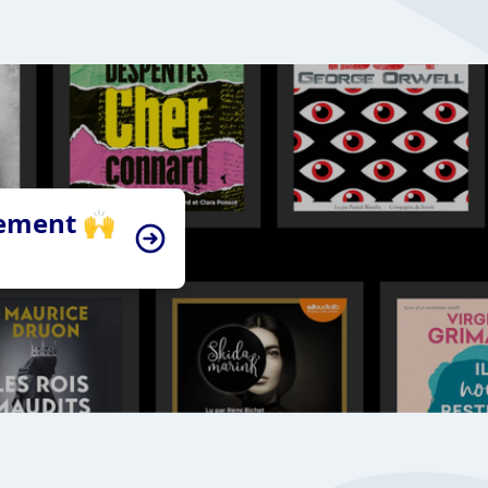
tement 🙌