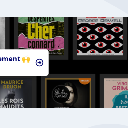
tement 🙌