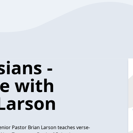
ians -
e with
 Larson
nior Pastor Brian Larson teaches verse-