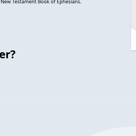
he New Testament Book of Ephesians.
er?