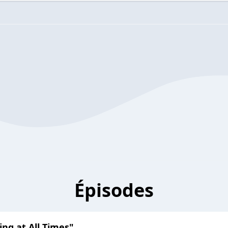
Épisodes
ing at All Times"