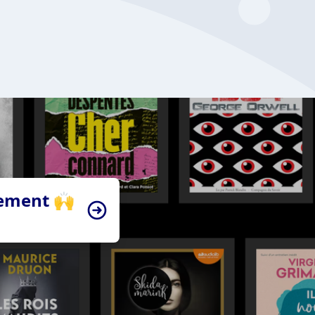
tement 🙌