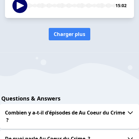
15:02
Charger plus
Questions & Answers
Combien y a-t-il d'épisodes de Au Coeur du Crime
?
De quoi parle Au Coeur du Crime ?