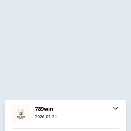
789win
2026-07-24