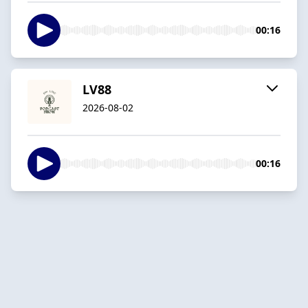
00:16
LV88
2026-08-02
00:16