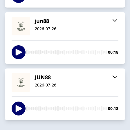
jun88
2026-07-26
00:18
JUN88
2026-07-26
00:18