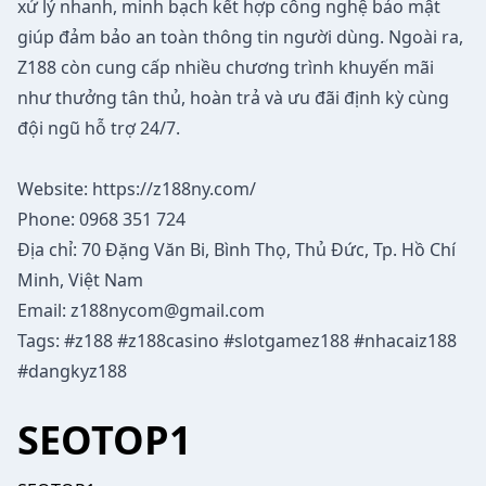
xử lý nhanh, minh bạch kết hợp công nghệ bảo mật
giúp đảm bảo an toàn thông tin người dùng. Ngoài ra,
Z188 còn cung cấp nhiều chương trình khuyến mãi
như thưởng tân thủ, hoàn trả và ưu đãi định kỳ cùng
đội ngũ hỗ trợ 24/7.
Website:
https://z188ny.com/
Phone: 0968 351 724
Địa chỉ: 70 Đặng Văn Bi, Bình Thọ, Thủ Đức, Tp. Hồ Chí
Minh, Việt Nam
Email:
z188nycom@gmail.com
Tags: #z188 #z188casino #slotgamez188 #nhacaiz188
#dangkyz188
SEOTOP1