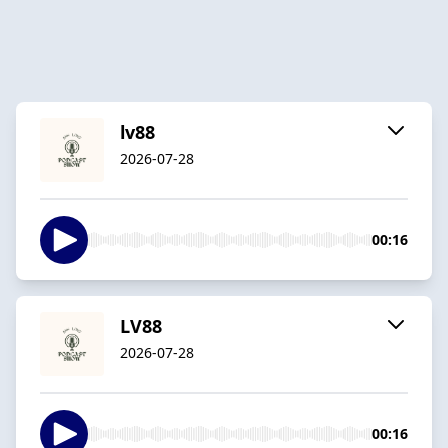
lv88
2026-07-28
00:16
LV88
2026-07-28
00:16