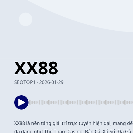
XX88
SEOTOP1 · 2026-01-29
XX88
là nền tảng giải trí trực tuyến hiện đại, mang đế
đa dạng như Thể Thao, Casino, Bắn Cá, Xổ Số, Đá G