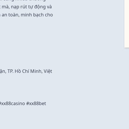
ợt mà, nạp rút tự động và
 an toàn, minh bạch cho
n, TP. Hồ Chí Minh, Việt
#xx88casino #xx88bet