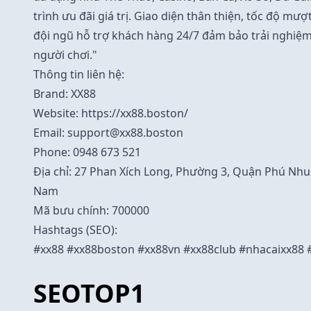
trình ưu đãi giá trị. Giao diện thân thiện, tốc độ mư
đội ngũ hỗ trợ khách hàng 24/7 đảm bảo trải nghiệm
người chơi."
Thông tin liên hệ:
Brand: XX88
Website:
https://xx88.boston/
Email:
support@xx88.boston
Phone: 0948 673 521
Địa chỉ: 27 Phan Xích Long, Phường 3, Quận Phú Nhuậ
Nam
Mã bưu chính: 700000
Hashtags (SEO):
#xx88 #xx88boston #xx88vn #xx88club #nhacaixx88 
SEOTOP1