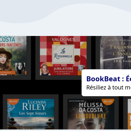
BookBeat : É
Résiliez à tout