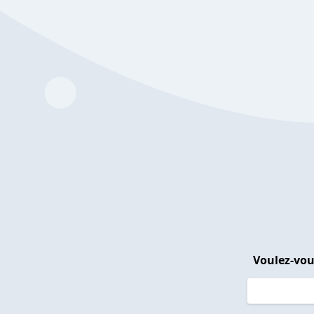
Voulez-vou