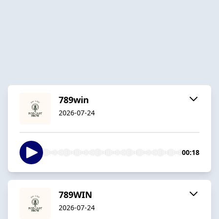
789win
2026-07-24
00:18
789WIN
2026-07-24