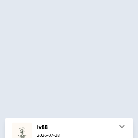
lv88
2026-07-28