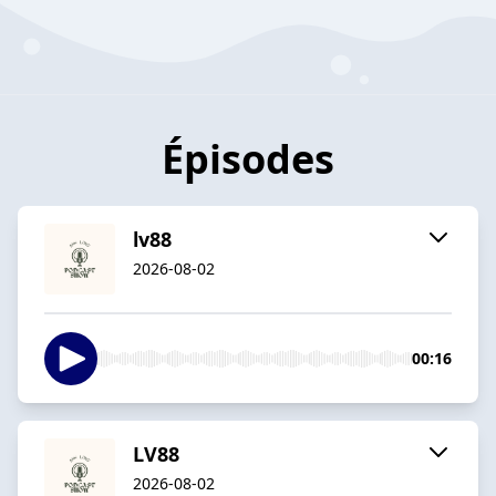
Épisodes
lv88
2026-08-02
00:16
LV88
2026-08-02