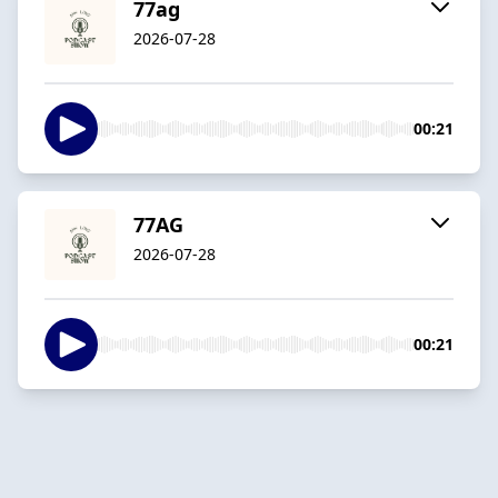
77ag
2026-07-28
00:21
77AG
2026-07-28
00:21