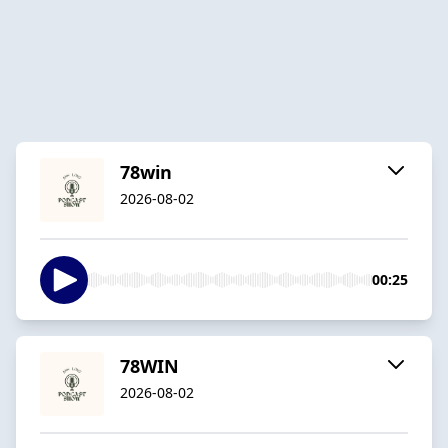
78win
2026-08-02
00:25
78WIN
2026-08-02