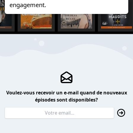
engagement.
Voulez-vous recevoir un e-mail quand de nouveaux
épisodes sont disponibles?