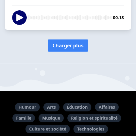
00:18
Charger plus
Humour
Arts
Éducation
Affaires
Famille
Musique
Religion et spiritualité
Culture et société
Technologies