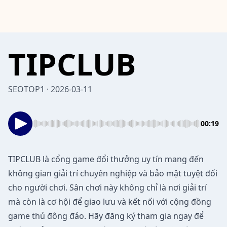
TIPCLUB
SEOTOP1 · 2026-03-11
00:19
TIPCLUB
là cổng game đổi thưởng uy tín mang đến
không gian giải trí chuyên nghiệp và bảo mật tuyệt đối
cho người chơi. Sân chơi này không chỉ là nơi giải trí
mà còn là cơ hội để giao lưu và kết nối với cộng đồng
game thủ đông đảo. Hãy đăng ký tham gia ngay để