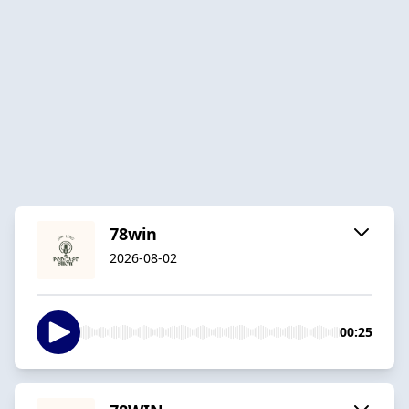
78win
2026-08-02
00:25