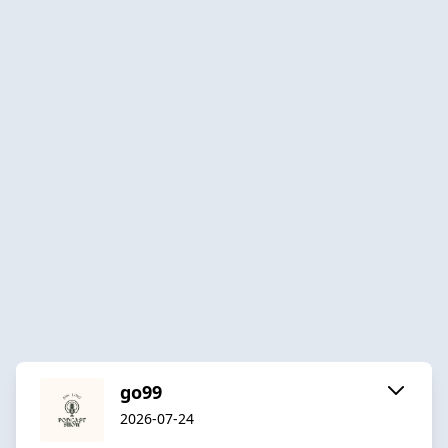
go99
2026-07-24