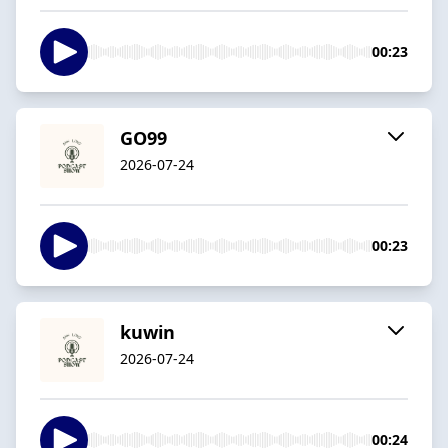
00:23
GO99
2026-07-24
00:23
kuwin
2026-07-24
00:24