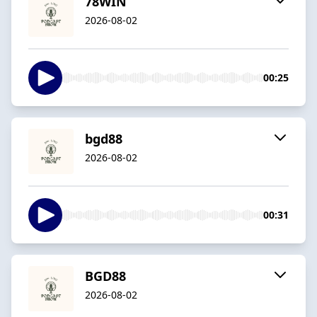
78WIN
2026-08-02
00:25
bgd88
2026-08-02
00:31
BGD88
2026-08-02