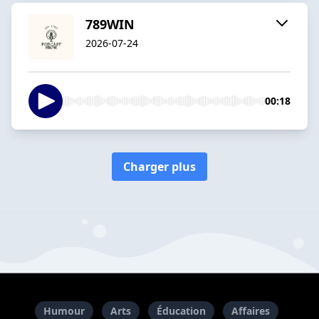
789WIN
2026-07-24
00:18
Charger plus
Humour
Arts
Éducation
Affaires