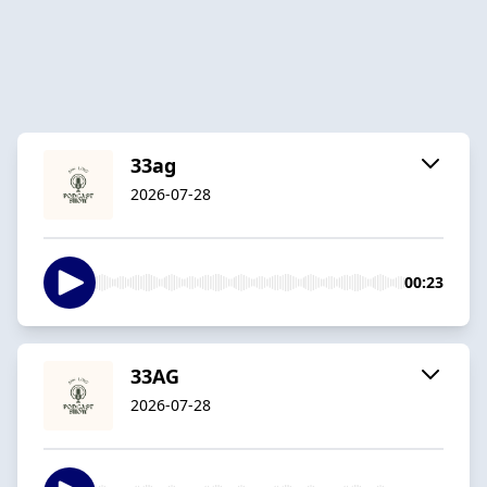
33ag
2026-07-28
00:23
33AG
2026-07-28