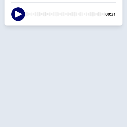
00:31