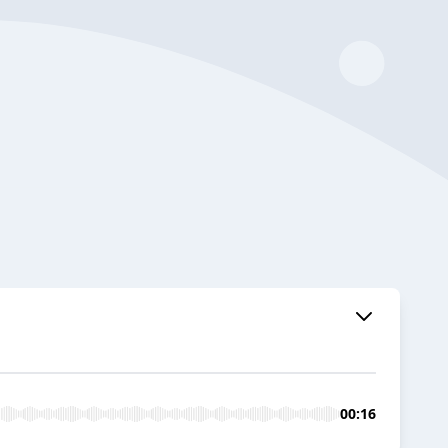
00:16