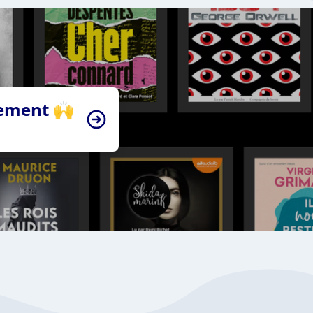
tement 🙌