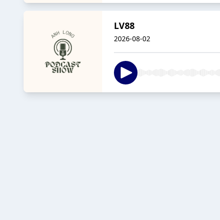
LV88
2026-08-02