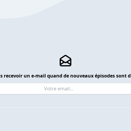
s recevoir un e-mail quand de nouveaux épisodes sont d