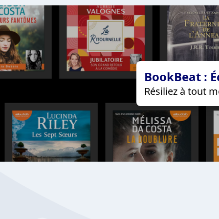
BookBeat : É
Résiliez à tout