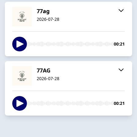
77ag
2026-07-28
00:21
77AG
2026-07-28
00:21