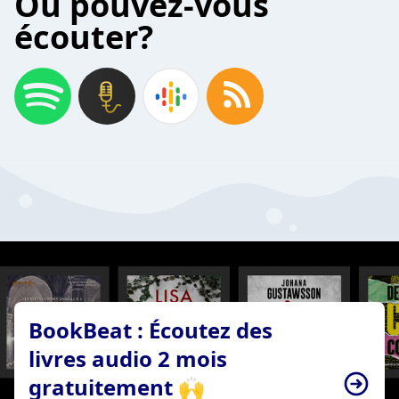
Où pouvez-vous
écouter?
BookBeat : Écoutez des
livres audio 2 mois
gratuitement 🙌