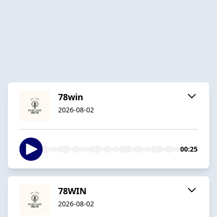
78win
2026-08-02
00:25
78WIN
2026-08-02