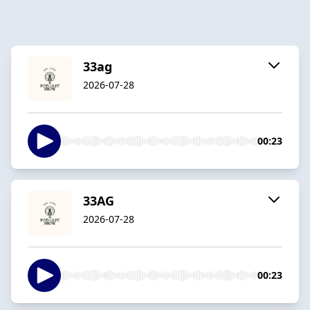
33ag
2026-07-28
00:23
33AG
2026-07-28
00:23