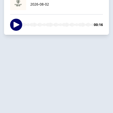
2026-08-02
00:16