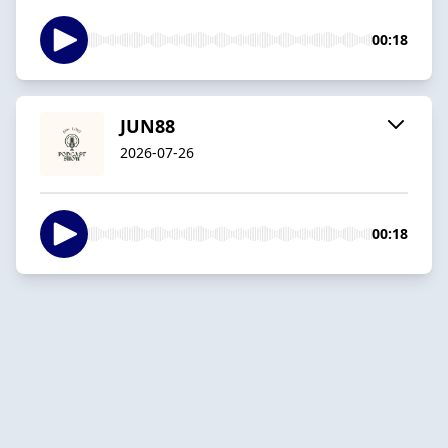
00:18
JUN88
2026-07-26
00:18