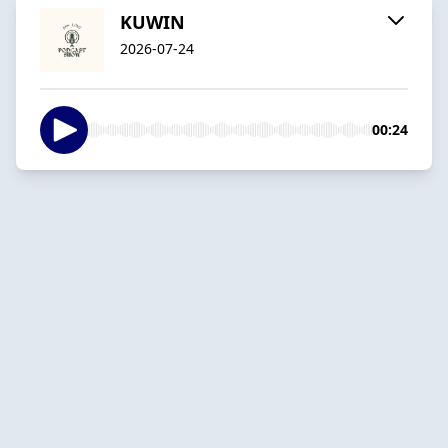
KUWIN
2026-07-24
00:24