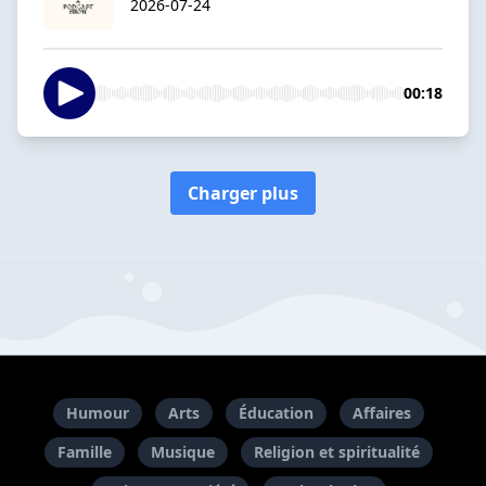
2026-07-24
00:18
Charger plus
Humour
Arts
Éducation
Affaires
Famille
Musique
Religion et spiritualité